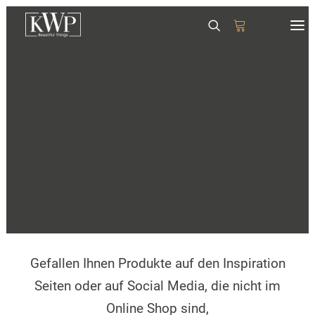
Wichtige Informationen
GESCHIRR
SERVIETTEN
TISCHSETS
GLÄSER & KRÜGE
BITTE BEACHTEN SIE:
TABLETTS
DEKORATION
Versand nur 1x wöchentlich. Bitte rechnen
Sie mit 5-6 Werktagen, wir versuchen es
immer schneller zu versenden.
Gefallen Ihnen Produkte auf den Inspiration
Seiten oder auf Social Media, die nicht im
Online Shop sind,