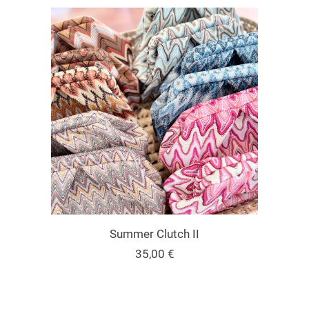
AUSFÜHRUNG WÄHLEN
Summer Clutch II
35,00
€
Dieses
Produkt