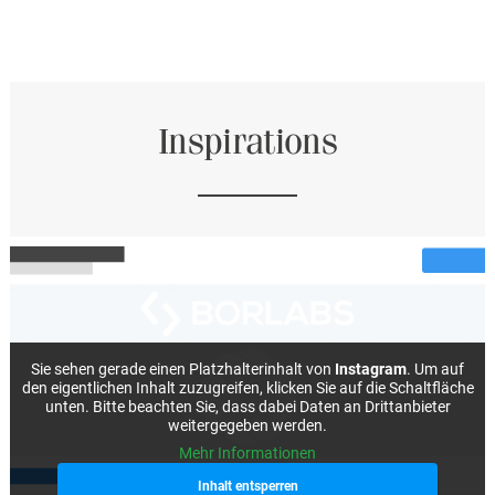
weist
mehrere
Varianten
auf.
Die
Optionen
können
Inspirations
auf
der
Produktseite
gewählt
werden
Sie sehen gerade einen Platzhalterinhalt von
Instagram
. Um auf
den eigentlichen Inhalt zuzugreifen, klicken Sie auf die Schaltfläche
unten. Bitte beachten Sie, dass dabei Daten an Drittanbieter
weitergegeben werden.
Mehr Informationen
Inhalt entsperren