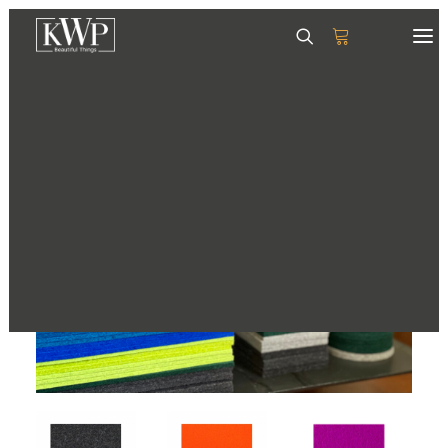
GESCHIRR
SERVIETTEN
TISCHSETS
GLÄSER & KRÜGE
TABLETTS
DEKORATION