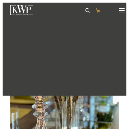
GESCHIRR
SERVIETTEN
TISCHSETS
GLÄSER & KRÜGE
TABLETTS
DEKORATION