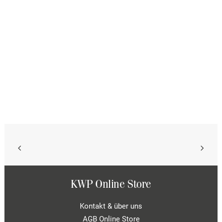
auf
der
Produktseite
gewählt
werden
KWP Online Store
Kontakt & über uns
AGB Online Store