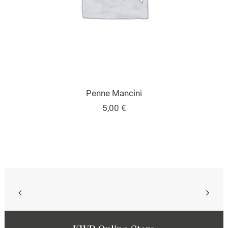
IN DEN WARENKORB
Penne Mancini
5,00
€