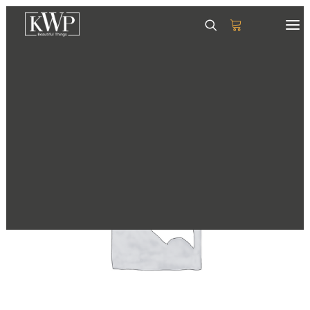
GESCHIRR
SERVIETTEN
TISCHSETS
GLÄSER & KRÜGE
TABLETTS
DEKORATION