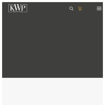
GESCHIRR
SERVIETTEN
TISCHSETS
GLÄSER & KRÜGE
TABLETTS
DEKORATION