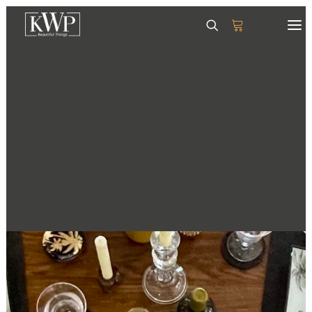
GESCHIRR
SERVIETTEN
TISCHSETS
GLÄSER & KRÜGE
TABLETTS
DEKORATION