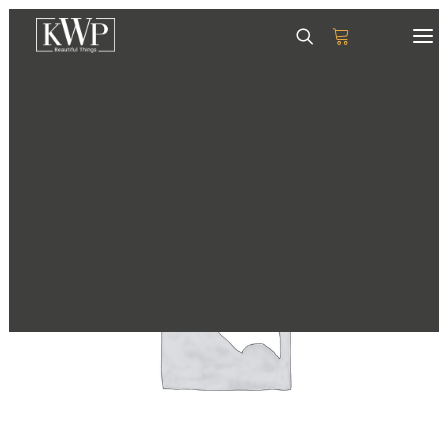
GESCHIRR
SERVIETTEN
TISCHSETS
GLÄSER & KRÜGE
TABLETTS
DEKORATION