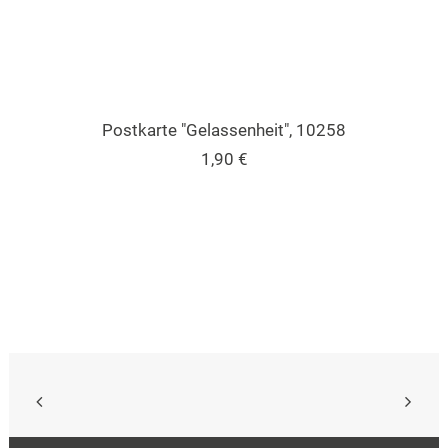
IN DEN WARENKORB
Postkarte "Gelassenheit", 10258
1,90
€