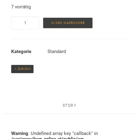
7 vorrätig
Postkarte
IN DEN WARENKORB
"Ohne
Frauen
geht
Kategorie
Standard
es
nicht",
10293
 < ZURÜCK
Menge
STORY
Warning
: Undefined array key "callback" in