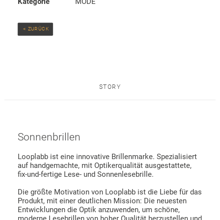
Kategorie
MODE
 < ZURÜCK
STORY
Sonnenbrillen
Looplabb ist eine innovative Brillenmarke. Spezialisiert
auf handgemachte, mit Optikerqualität ausgestattete,
fix-und-fertige Lese- und Sonnenlesebrille.
Die größte Motivation von Looplabb ist die Liebe für das
Produkt, mit einer deutlichen Mission: Die neuesten
Entwicklungen die Optik anzuwenden, um schöne,
moderne Lesebrillen von hoher Qualität herzustellen und