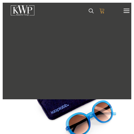
GESCHIRR
SERVIETTEN
TISCHSETS
GLÄSER & KRÜGE
TABLETTS
DEKORATION