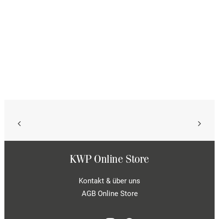
können
auf
der
Produktseite
gewählt
werden
KWP Online Store
Kontakt & über uns
AGB Online Store