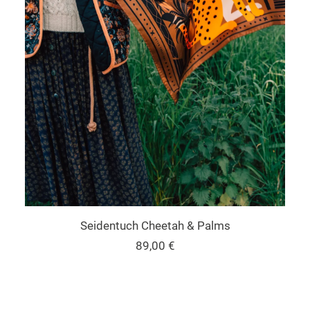
Dieses
AUSFÜHRUNG WÄHLEN
Produkt
Seidentuch Cheetah & Palms
weist
89,00
€
mehrere
Varianten
auf.
Die
Optionen