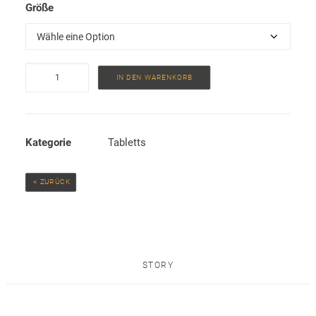
Größe
Tablett
IN DEN WARENKORB
Snow
Leopard
Menge
Kategorie
Tabletts
 < ZURÜCK
STORY