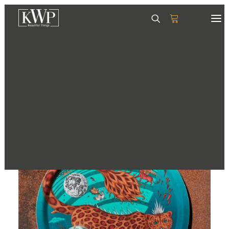
GESCHIRR
SERVIETTEN
TISCHSETS
GLÄSER & KRÜGE
TABLETTS
DEKORATION