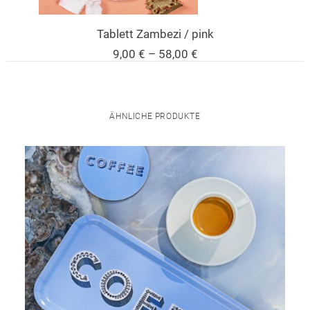
Tablett Zambezi / pink
Preisspanne:
9,00
€
–
58,00
€
9,00 €
bis
58,00 €
ÄHNLICHE PRODUKTE