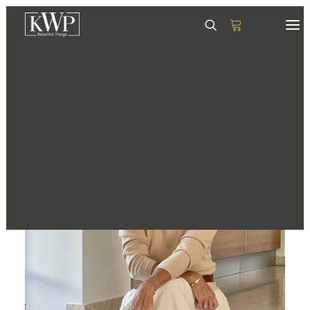
GESCHIRR
SERVIETTEN
TISCHSETS
GLÄSER & KRÜGE
TABLETTS
DEKORATION