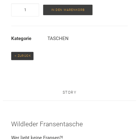
Wildleder
IN DEN WARENKORB
Fransentasche
Menge
Kategorie
TASCHEN
 < ZURÜCK
STORY
Wildleder Fransentasche
Wer liebt keine Fransen?!