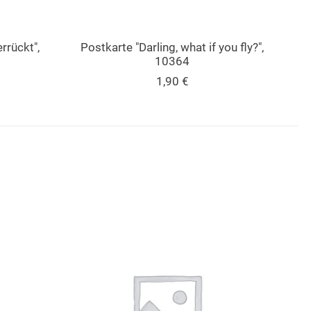
rrückt",
Postkarte "Darling, what if you fly?",
P
10364
1,90
€