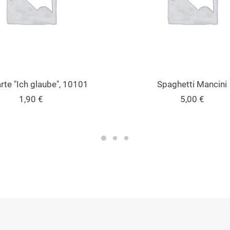
IN DEN WARENKORB
IN DEN WARENKORB
rte "Ich glaube", 10101
Spaghetti Mancini
1,90
€
5,00
€