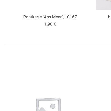
Postkarte "Ans Meer", 10167
b
1,90
€