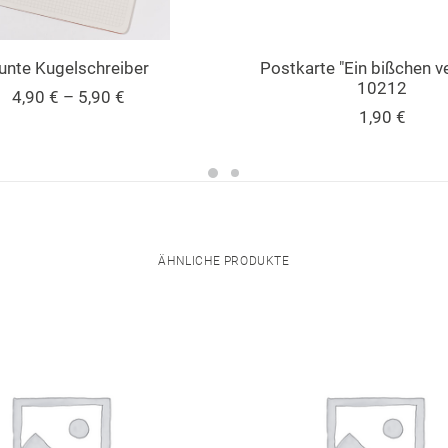
unte Kugelschreiber
Postkarte "Ein bißchen ve
10212
Preisspanne:
4,90
€
–
5,90
€
4,90 €
1,90
€
bis
5,90 €
ÄHNLICHE PRODUKTE