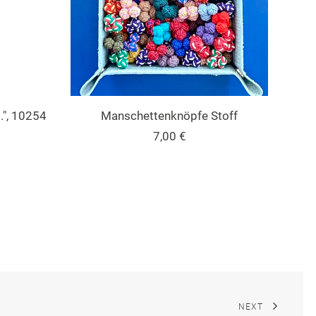
IN DEN WARENKORB
.", 10254
Manschettenknöpfe Stoff
Post
7,00
€
NEXT