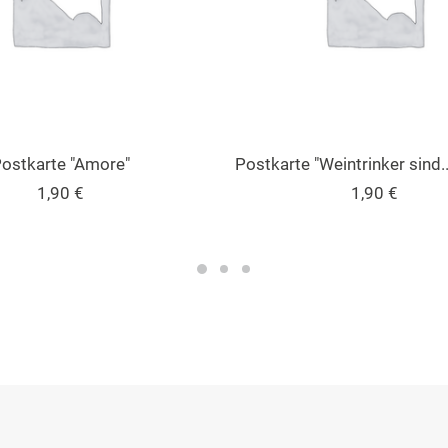
IN DEN WARENKORB
IN DEN WARENKORB
ostkarte "Amore"
Postkarte "Weintrinker sind..
1,90
€
1,90
€