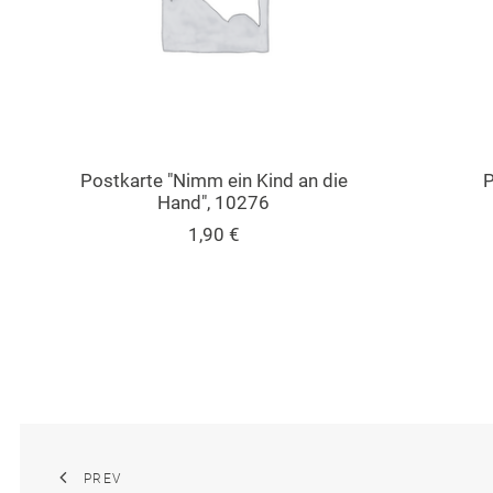
IN DEN WARENKORB
Postkarte "Nimm ein Kind an die
P
Hand", 10276
1,90
€
PREV