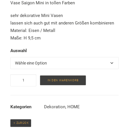
Vase Saigon Mini in tollen Farben
bis
16,00 €
sehr dekorative Mini Vasen
lassen sich auch gut mit anderen Größen kombinieren
Material: Eisen / Metall
Maße: H 9,5 cm
Auswahl
Vase
IN DEN WARENKORB
Saigon
Mini
Menge
Kategorien
Dekoration
,
HOME
 < ZURÜCK