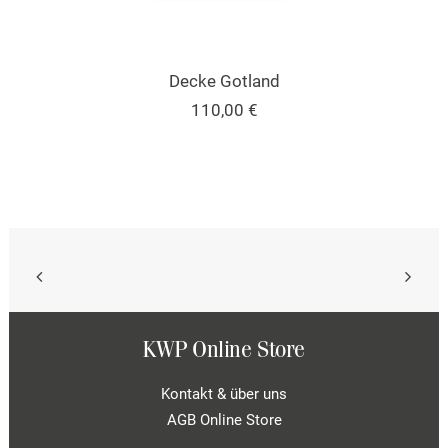
Dieses
AUSFÜHRUNG WÄHLEN
Produkt
Decke Gotland
weist
110,00
€
mehrere
Varianten
auf.
Die
Optionen
können
auf
der
Produktseite
gewählt
werden
KWP Online Store
Kontakt & über uns
AGB Online Store