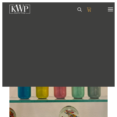
GESCHIRR
SERVIETTEN
TISCHSETS
GLÄSER & KRÜGE
TABLETTS
DEKORATION