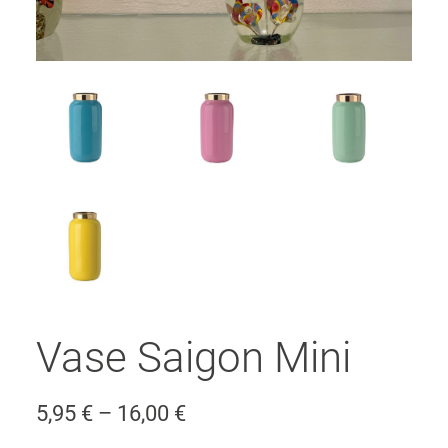
Vase Saigon Mini
Preisspanne:
5,95
€
–
16,00
€
5,95 €